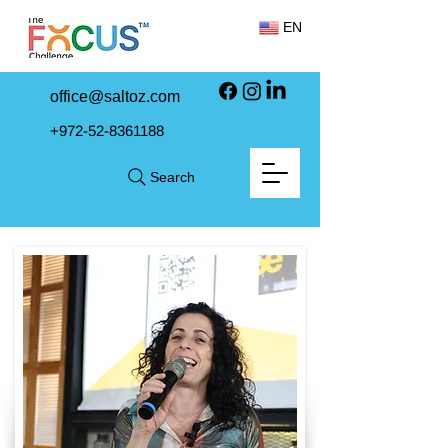
EN
office@saltoz.com
+972-52-8361188
Search