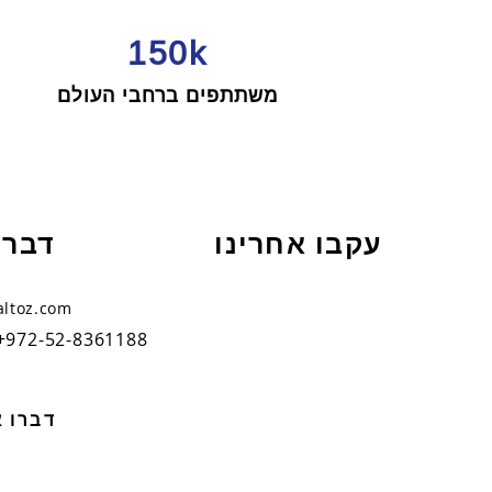
150k
משתתפים ברחבי העולם
עקבו אחרינו
דברו
altoz.com
+972-52-8361188
דברו א