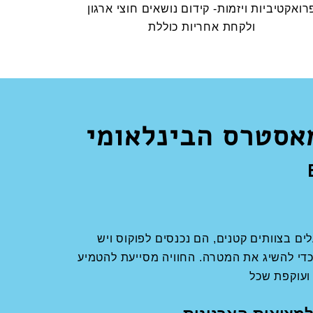
רואקטיביות ויזמות- קידום נושאים חוצי ארגון
ולקחת אחריות כוללת
אסטרס הבינלאומי
ים בצוותים קטנים, הם נכנסים לפוקוס ויש
די להשיג את המטרה. החוויה מסייעת להטמיע