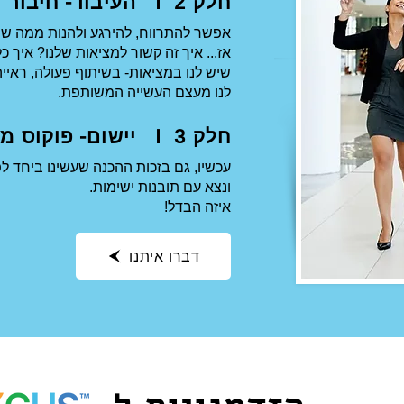
העיבוד- חיבור למציאות הארגונית I חלק 2
אפשר להתרווח, להירגע ולהנות ממה שה
אז... איך זה קשור למציאות שלנו? איך 
שיש לנו במציאות- בשיתוף פעולה, ראיי
לנו מעצם העשייה המשותפת.
יישום- פוקוס מאסטרס I חלק 3
עכשיו, גם בזכות ההכנה שעשינו ביחד לפ
ונצא עם תובנות ישימות.
איזה הבדל!
דברו איתנו